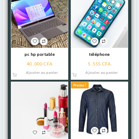
pc hp portable
téléphone
40 .000
CFA
5 .555
CFA
Ajouter au panier
Ajouter au panier
Promo !