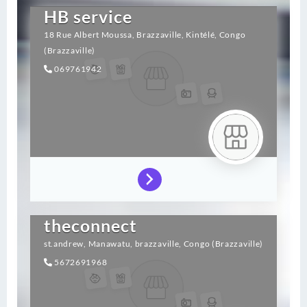
HB service
18 Rue Albert Moussa,
Brazzaville,
Kintélé,
Congo
(Brazzaville)
069761942
theconnect
st.andrew,
Manawatu,
brazzaville,
Congo (Brazzaville)
5672691968