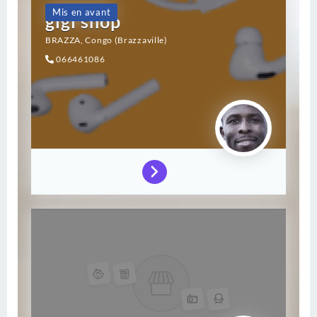
Mis en avant
gigi shop
BRAZZA,
Congo (Brazzaville)
066461086