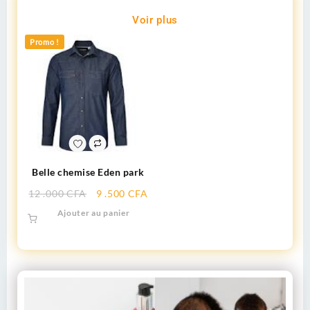
Nouveauté en PROMO
Voir plus
Promo !
Belle chemise Eden park
12 .000
CFA
9 .500
CFA
Ajouter au panier