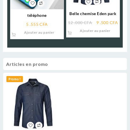
Belle chemise Eden park
téléphone
12 .000
CFA
9 .500
CFA
5 .555
CFA
Ajouter au panier
Ajouter au panier
Articles en promo
Promo !