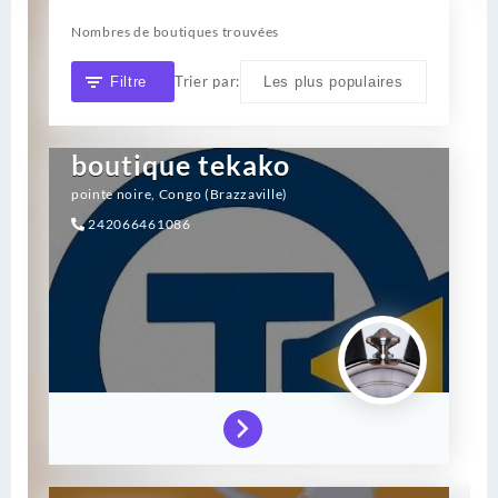
Nombres de boutiques trouvées
Trier par:
Filtre
boutique tekako
pointe noire,
Congo (Brazzaville)
242066461086